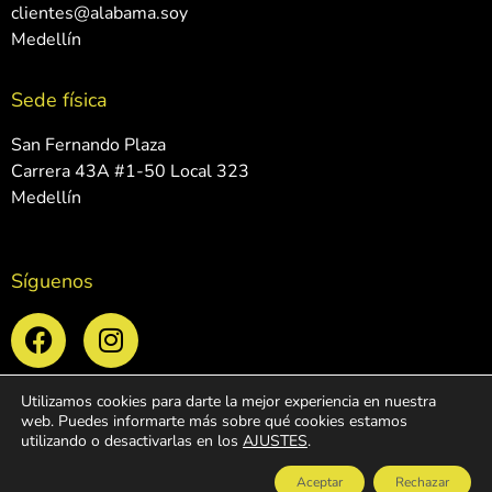
clientes@alabama.soy
Medellín
Sede física
San Fernando Plaza
Carrera 43A #1-50 Local 323
Medellín
Síguenos
Utilizamos cookies para darte la mejor experiencia en nuestra
web. Puedes informarte más sobre qué cookies estamos
©2026 Alabama® – Todos los derechos reservados
utilizando o desactivarlas en los
AJUSTES
.
Políticas de privacidad y tratamiento de datos
| Fotografía y diseño web:
juancarlosvelez.com
Aceptar
Rechazar