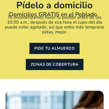
Pídelo a domicilio
Domicilios GRATIS en el Poblado.
Te recomendamos hacer tu pedido antes de las
10:30 a.m., después de esa hora el cupo del día
puede estar agotado, así que entre más temprano
pidas, mejor.
PIDE TU ALMUERZO
ZONAS DE COBERTURA