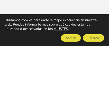
Utilizamos cookies para darte la mejor experiencia en nuestra
web. Puedes informarte más sobre qué cookies estamos
utilizando o desactivarlas en los
AJUSTES
.
Aceptar
Rechazar