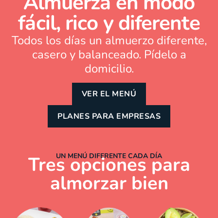
Almuerza en modo
fácil, rico y diferente
Todos los días un almuerzo diferente,
casero y balanceado. Pídelo a
domicilio.
VER EL MENÚ
PLANES PARA EMPRESAS
UN MENÚ DIFERENTE CADA DÍA
Tres opciones para
almorzar bien