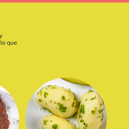
 y
 lo que