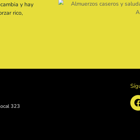
 cambia y hay
zar rico,
.
Síg
ocal 323