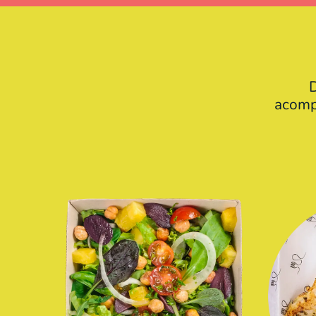
D
acompa