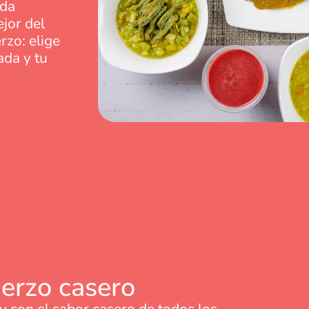
ada
jor del
rzo: elige
ada y tu
erzo casero
y con el sabor casero de todos los