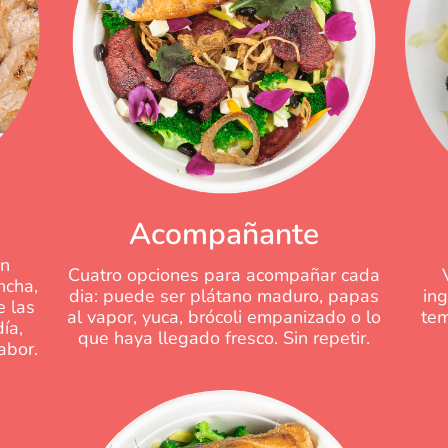
Acompañante
en
Cuatro opciones para acompañar cada
ancha,
in
dia: puede ser plátano maduro, papas
e las
tem
al vapor, yuca, brócoli empanizado o lo
ía,
que haya llegado fresco. Sin repetir.
abor.