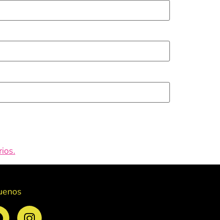
ios.
uenos